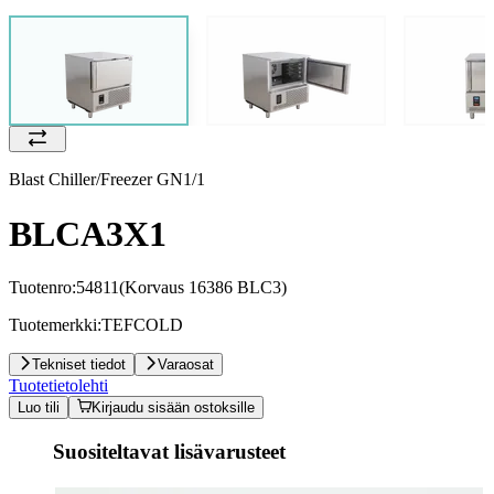
Blast Chiller/Freezer GN1/1
BLCA3X1
Tuotenro:
54811
(Korvaus 16386 BLC3)
Tuotemerkki:
TEFCOLD
Tekniset tiedot
Varaosat
Tuotetietolehti
Luo tili
Kirjaudu sisään ostoksille
Suositeltavat lisävarusteet