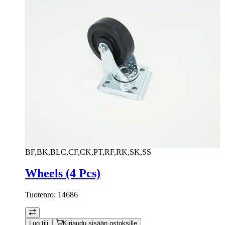
BF,BK,BLC,CF,CK,PT,RF,RK,SK,SS
Wheels (4 Pcs)
Tuotenro:
14686
Luo tili
Kirjaudu sisään ostoksille