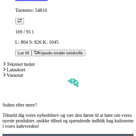
Tuotenro:
54816
169 / 91
l
L: 804 S: 826 K: 1045
Luo tili
Kirjaudu sisään ostoksille
Tekniset tiedot
Lataukset
Varaosat
Sulten efter mere?
Tilmeld dig vores nyhedsbrev og vær den første til at høre om vores
nyeste produkter, unikke tilbud og spændende indblik bag kulisserne
i vores køleverden!