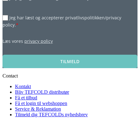
Jeg har læst og accepterer privatlivspolitikken/privacy
policy.
*
Læs vores
privacy policy
TILMELD
Contact
Kontakt
Bliv TEFCOLD distributør
Få et tilbud
Få et login til webshoppen
Service & Reklamation
Tilmeld dig TEFCOLDs nyhedsbrev