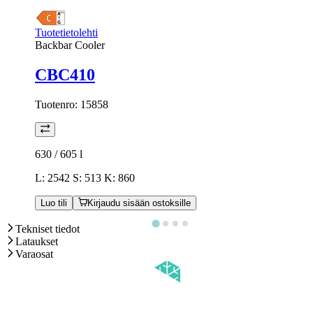
Tuotetietolehti
Backbar Cooler
CBC410
Tuotenro:
15858
630 / 605
l
L: 2542 S: 513 K: 860
Luo tili
Kirjaudu sisään ostoksille
Tekniset tiedot
Lataukset
Varaosat