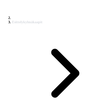
Esittelykylmäkaapit