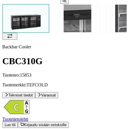
Backbar Cooler
CBC310G
Tuotenro:
15853
Tuotemerkki:
TEFCOLD
Tekniset tiedot
Varaosat
Tuotetietolehti
Luo tili
Kirjaudu sisään ostoksille