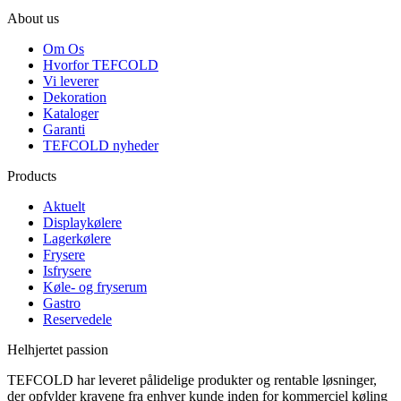
About us
Om Os
Hvorfor TEFCOLD
Vi leverer
Dekoration
Kataloger
Garanti
TEFCOLD nyheder
Products
Aktuelt
Displaykølere
Lagerkølere
Frysere
Isfrysere
Køle- og fryserum
Gastro
Reservedele
Helhjertet passion
TEFCOLD har leveret pålidelige produkter og rentable løsninger,
der opfylder kravene fra enhver kunde inden for kommerciel køling