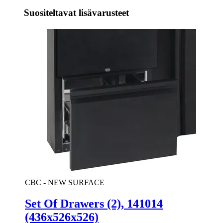
Suositeltavat lisävarusteet
CBC - NEW SURFACE
Set Of Drawers (2), 141014
(436x526x526)