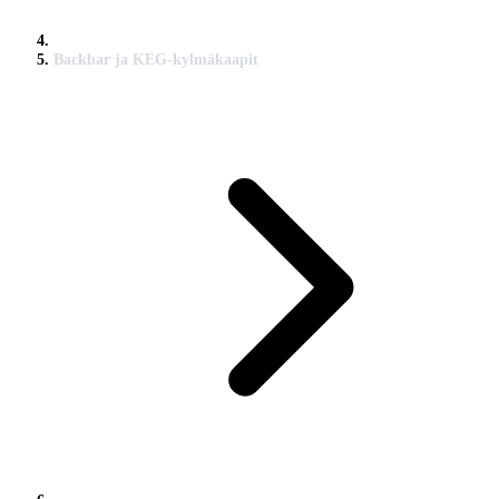
Backbar ja KEG-kylmäkaapit