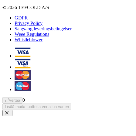
© 2026 TEFCOLD A/S
GDPR
Privacy Policy
Salgs- og leveringsbetingelser
Weee Regulations
Whistleblower
0
Vertaa
Lisää muita tuotteita vertailua varten