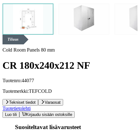
Tilaus
Cold Room Panels 80 mm
CR 180x240x212 NF
Tuotenro:
44077
Tuotemerkki:
TEFCOLD
Tekniset tiedot
Varaosat
Tuotetietolehti
Luo tili
Kirjaudu sisään ostoksille
Suositeltavat lisävarusteet