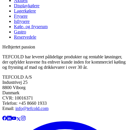
Aktuelt
Displaykølere
Lagerkølere
Frysere
Isfrysere
Køle- og fryserum
Gastro
Reservedele
Helhjertet passion
TEFCOLD har leveret pålidelige produkter og rentable løsninger,
der opfylder kravene fra enhver kunde inden for kommerciel køling
og frysning af mad og drikkevarer i over 30 år.
TEFCOLD A/S
Industrivej 25
8800 Viborg
Danmark
CVR: 10016371
Telefon: +45 8660 1933
Email:
info@tefcold.com