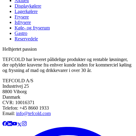
Aktuelt
Displaykølere
Lagerkølere
Frysere
Isfrysere
Køle- og fryserum
Gastro
Reservedele
Helhjertet passion
TEFCOLD har leveret pålidelige produkter og rentable løsninger,
der opfylder kravene fra enhver kunde inden for kommerciel køling
og frysning af mad og drikkevarer i over 30 år.
TEFCOLD A/S
Industrivej 25
8800 Viborg
Danmark
CVR: 10016371
Telefon: +45 8660 1933
Email:
info@tefcold.com