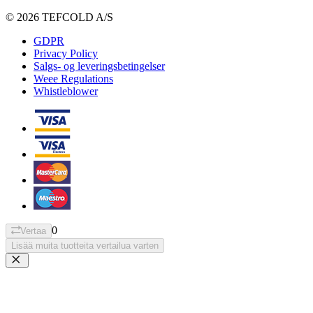
© 2026 TEFCOLD A/S
GDPR
Privacy Policy
Salgs- og leveringsbetingelser
Weee Regulations
Whistleblower
0
Vertaa
Lisää muita tuotteita vertailua varten