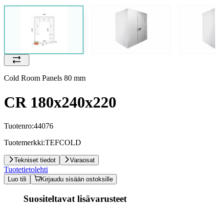
Cold Room Panels 80 mm
CR 180x240x220
Tuotenro:
44076
Tuotemerkki:
TEFCOLD
Tekniset tiedot
Varaosat
Tuotetietolehti
Luo tili
Kirjaudu sisään ostoksille
Suositeltavat lisävarusteet