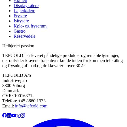
Aktuelt
Displaykølere
Lagerkølere
Frysere
Isfrysere
Køle- og fryserum
Gastro
Reservedele
Helhjertet passion
TEFCOLD har leveret pålidelige produkter og rentable løsninger,
der opfylder kravene fra enhver kunde inden for kommerciel køling
og frysning af mad og drikkevarer i over 30 år.
TEFCOLD A/S
Industrivej 25
8800 Viborg
Danmark
CVR: 10016371
Telefon: +45 8660 1933
Email:
info@tefcold.com