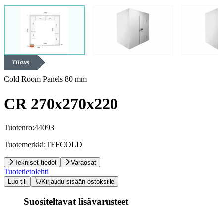
Tilaus
Cold Room Panels 80 mm
CR 270x270x220
Tuotenro:
44093
Tuotemerkki:
TEFCOLD
Tekniset tiedot
Varaosat
Tuotetietolehti
Luo tili
Kirjaudu sisään ostoksille
Suositeltavat lisävarusteet