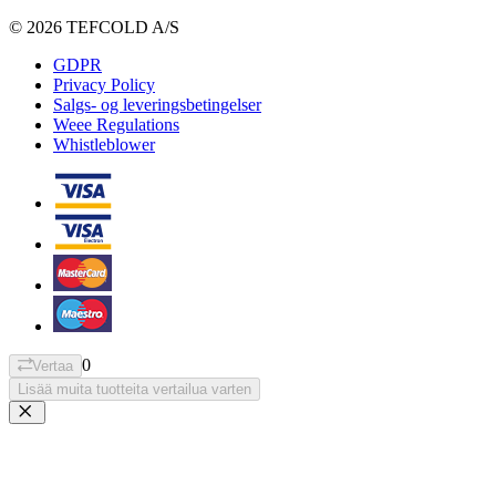
© 2026 TEFCOLD A/S
GDPR
Privacy Policy
Salgs- og leveringsbetingelser
Weee Regulations
Whistleblower
0
Vertaa
Lisää muita tuotteita vertailua varten