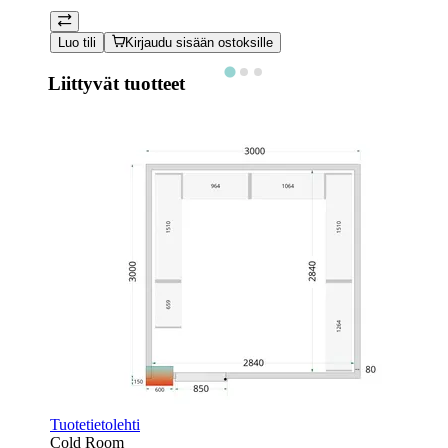
Luo tili
Kirjaudu sisään ostoksille
Liittyvät tuotteet
Tuotetietolehti
Cold Room