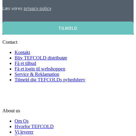
Læs vores
privacy policy
TILMELD
Contact
Kontakt
Bliv TEFCOLD distributør
Få et tilbud
Få et login til webshoppen
Service & Reklamation
Tilmeld dig TEFCOLDs nyhedsbrev
About us
Om Os
Hvorfor TEFCOLD
Vi leverer