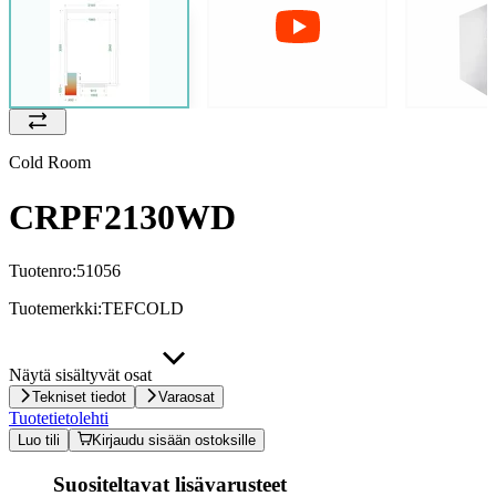
Cold Room
CRPF2130WD
Tuotenro:
51056
Tuotemerkki:
TEFCOLD
Näytä sisältyvät osat
Tekniset tiedot
Varaosat
Tuotetietolehti
Luo tili
Kirjaudu sisään ostoksille
Suositeltavat lisävarusteet