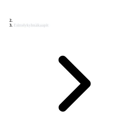
Esittelykylmäkaapit