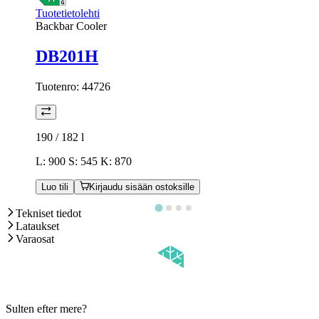
Tuotetietolehti
Backbar Cooler
DB201H
Tuotenro:
44726
190 / 182
l
L: 900 S: 545 K: 870
Luo tili
Kirjaudu sisään ostoksille
Tekniset tiedot
Lataukset
Varaosat
Sulten efter mere?