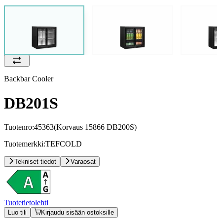
Backbar Cooler
DB201S
Tuotenro:
45363
(Korvaus 15866 DB200S)
Tuotemerkki:
TEFCOLD
Tekniset tiedot
Varaosat
Tuotetietolehti
Luo tili
Kirjaudu sisään ostoksille