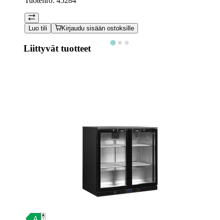
Tuotenro:
45284
Luo tili
Kirjaudu sisään ostoksille
Liittyvät tuotteet