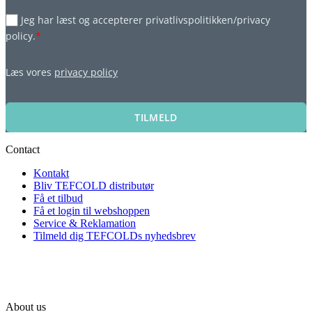
Jeg har læst og accepterer privatlivspolitikken/privacy
policy.
*
Læs vores
privacy policy
TILMELD
Contact
Kontakt
Bliv TEFCOLD distributør
Få et tilbud
Få et login til webshoppen
Service & Reklamation
Tilmeld dig TEFCOLDs nyhedsbrev
About us