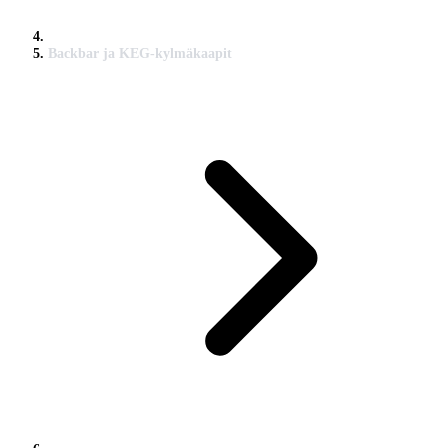
Backbar ja KEG-kylmäkaapit