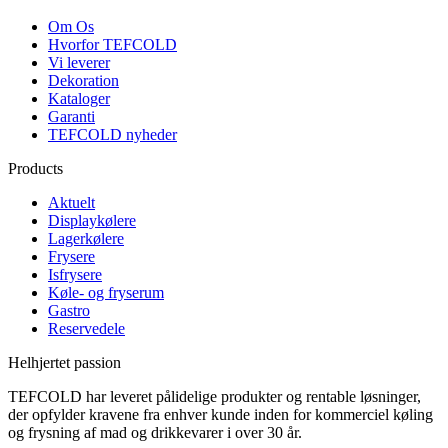
Om Os
Hvorfor TEFCOLD
Vi leverer
Dekoration
Kataloger
Garanti
TEFCOLD nyheder
Products
Aktuelt
Displaykølere
Lagerkølere
Frysere
Isfrysere
Køle- og fryserum
Gastro
Reservedele
Helhjertet passion
TEFCOLD har leveret pålidelige produkter og rentable løsninger,
der opfylder kravene fra enhver kunde inden for kommerciel køling
og frysning af mad og drikkevarer i over 30 år.