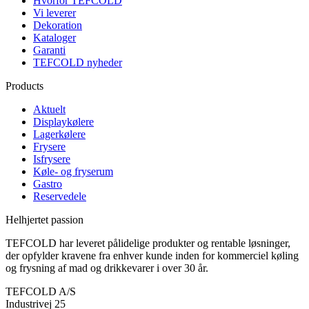
Hvorfor TEFCOLD
Vi leverer
Dekoration
Kataloger
Garanti
TEFCOLD nyheder
Products
Aktuelt
Displaykølere
Lagerkølere
Frysere
Isfrysere
Køle- og fryserum
Gastro
Reservedele
Helhjertet passion
TEFCOLD har leveret pålidelige produkter og rentable løsninger,
der opfylder kravene fra enhver kunde inden for kommerciel køling
og frysning af mad og drikkevarer i over 30 år.
TEFCOLD A/S
Industrivej 25