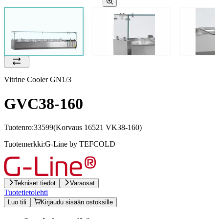
Vitrine Cooler GN1/3
GVC38-160
Tuotenro:
33599
(Korvaus 16521 VK38-160)
Tuotemerkki:
G-Line by TEFCOLD
Tekniset tiedot
Varaosat
Tuotetietolehti
Luo tili
Kirjaudu sisään ostoksille