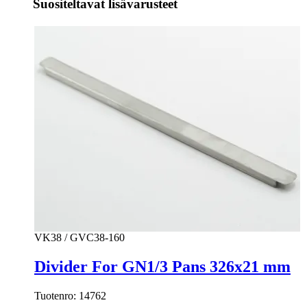
Suositeltavat lisävarusteet
VK38 / GVC38-160
Divider For GN1/3 Pans 326x21 mm
Tuotenro:
14762