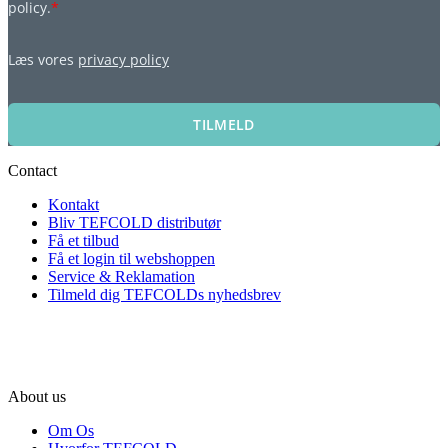
policy.
*
Læs vores
privacy policy
TILMELD
Contact
Kontakt
Bliv TEFCOLD distributør
Få et tilbud
Få et login til webshoppen
Service & Reklamation
Tilmeld dig TEFCOLDs nyhedsbrev
About us
Om Os