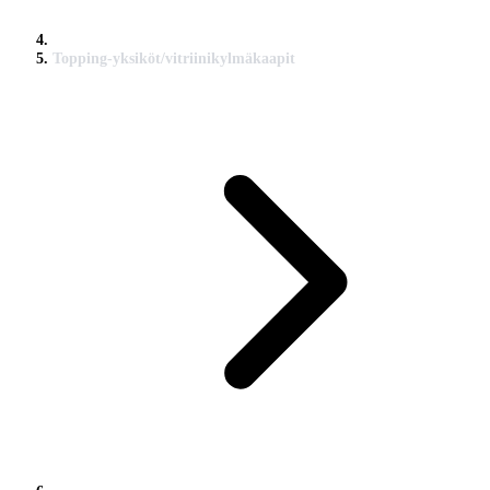
Topping-yksiköt/vitriinikylmäkaapit