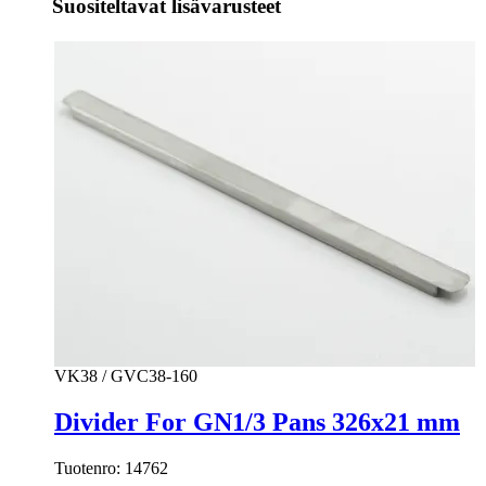
Suositeltavat lisävarusteet
VK38 / GVC38-160
Divider For GN1/3 Pans 326x21 mm
Tuotenro:
14762