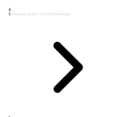
Topping-yksiköt/vitriinikylmäkaapit