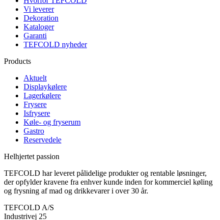
Hvorfor TEFCOLD
Vi leverer
Dekoration
Kataloger
Garanti
TEFCOLD nyheder
Products
Aktuelt
Displaykølere
Lagerkølere
Frysere
Isfrysere
Køle- og fryserum
Gastro
Reservedele
Helhjertet passion
TEFCOLD har leveret pålidelige produkter og rentable løsninger,
der opfylder kravene fra enhver kunde inden for kommerciel køling
og frysning af mad og drikkevarer i over 30 år.
TEFCOLD A/S
Industrivej 25