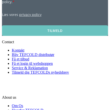
policy.
*
Læs vores
privacy policy
TILMELD
Contact
Kontakt
Bliv TEFCOLD distributør
Få et tilbud
Få et login til webshoppen
Service & Reklamation
Tilmeld dig TEFCOLDs nyhedsbrev
About us
Om Os