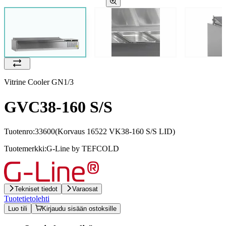
Vitrine Cooler GN1/3
GVC38-160 S/S
Tuotenro:
33600
(Korvaus 16522 VK38-160 S/S LID)
Tuotemerkki:
G-Line by TEFCOLD
Tekniset tiedot
Varaosat
Tuotetietolehti
Luo tili
Kirjaudu sisään ostoksille