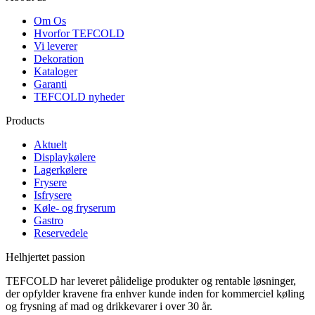
Om Os
Hvorfor TEFCOLD
Vi leverer
Dekoration
Kataloger
Garanti
TEFCOLD nyheder
Products
Aktuelt
Displaykølere
Lagerkølere
Frysere
Isfrysere
Køle- og fryserum
Gastro
Reservedele
Helhjertet passion
TEFCOLD har leveret pålidelige produkter og rentable løsninger,
der opfylder kravene fra enhver kunde inden for kommerciel køling
og frysning af mad og drikkevarer i over 30 år.