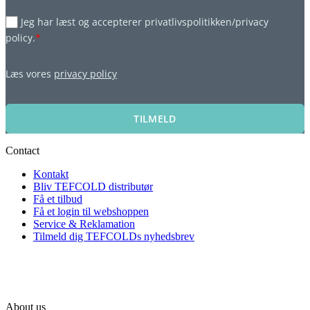
Jeg har læst og accepterer privatlivspolitikken/privacy
policy.
*
Læs vores
privacy policy
TILMELD
Contact
Kontakt
Bliv TEFCOLD distributør
Få et tilbud
Få et login til webshoppen
Service & Reklamation
Tilmeld dig TEFCOLDs nyhedsbrev
About us