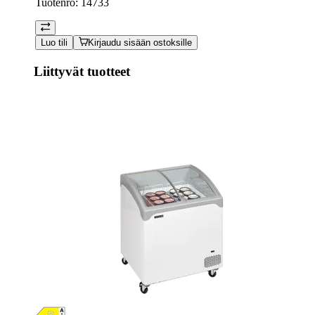
Tuotenro:
14733
Luo tili
Kirjaudu sisään ostoksille
Liittyvät tuotteet