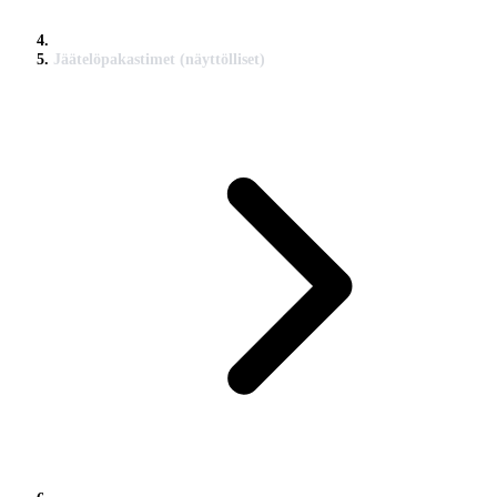
Jäätelöpakastimet (näyttölliset)