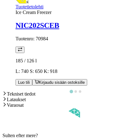
Tuotetietolehti
Ice Cream Freezer
NIC202SCEB
Tuotenro:
70984
185 / 126
l
L: 740 S: 650 K: 918
Luo tili
Kirjaudu sisään ostoksille
Tekniset tiedot
Lataukset
Varaosat
Sulten efter mere?