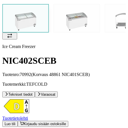
Ice Cream Freezer
NIC402SCEB
Tuotenro:
70992
(Korvaus 48861 NIC401SCEB)
Tuotemerkki:
TEFCOLD
Tekniset tiedot
Varaosat
Tuotetietolehti
Luo tili
Kirjaudu sisään ostoksille