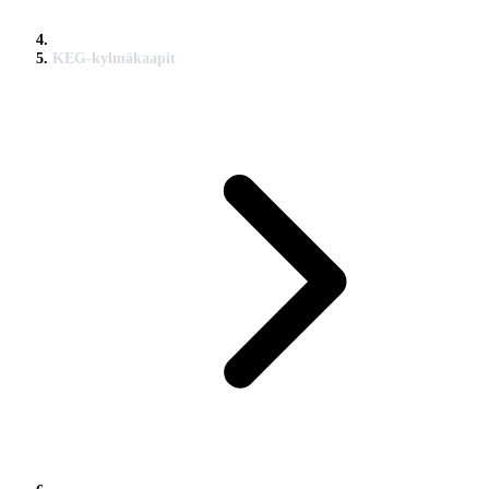
KEG-kylmäkaapit