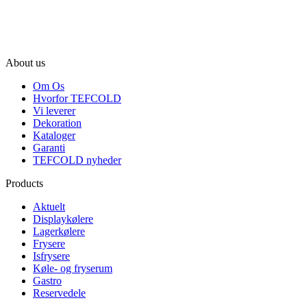
About us
Om Os
Hvorfor TEFCOLD
Vi leverer
Dekoration
Kataloger
Garanti
TEFCOLD nyheder
Products
Aktuelt
Displaykølere
Lagerkølere
Frysere
Isfrysere
Køle- og fryserum
Gastro
Reservedele