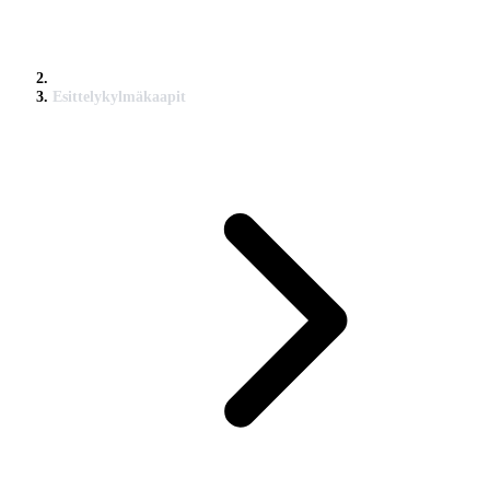
Esittelykylmäkaapit