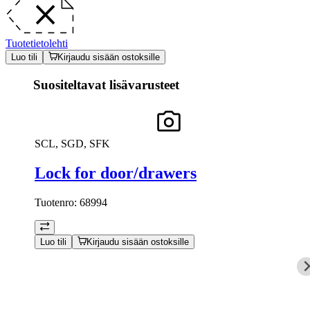
Tuotetietolehti
Luo tili
Kirjaudu sisään ostoksille
Suositeltavat lisävarusteet
SCL, SGD, SFK
Lock for door/drawers
Tuotenro:
68994
Luo tili
Kirjaudu sisään ostoksille