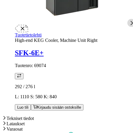
Tuotetietolehti
High-end KEG Cooler, Machine Unit Right
SFK-6E+
Tuotenro:
69074
292 / 276
l
L: 1110 S: 580 K: 840
Luo tili
Kirjaudu sisään ostoksille
Tekniset tiedot
Lataukset
Varaosat