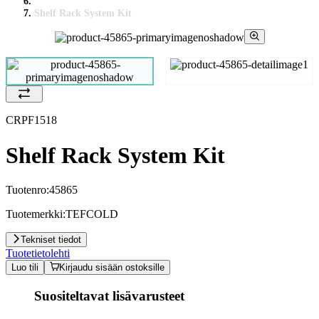
Shelf Rack System Kit
CRPF1518
Shelf Rack System Kit
Tuotenro:
45865
Tuotemerkki:
TEFCOLD
Tekniset tiedot
Tuotetietolehti
Luo tili
Kirjaudu sisään ostoksille
Suositeltavat lisävarusteet