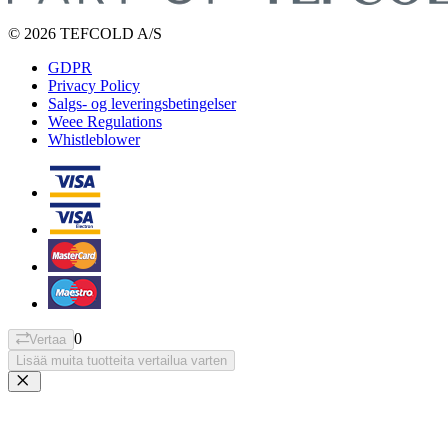
© 2026 TEFCOLD A/S
GDPR
Privacy Policy
Salgs- og leveringsbetingelser
Weee Regulations
Whistleblower
0
Vertaa
Lisää muita tuotteita vertailua varten