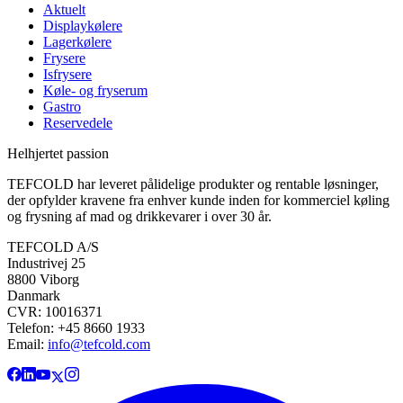
Aktuelt
Displaykølere
Lagerkølere
Frysere
Isfrysere
Køle- og fryserum
Gastro
Reservedele
Helhjertet passion
TEFCOLD har leveret pålidelige produkter og rentable løsninger,
der opfylder kravene fra enhver kunde inden for kommerciel køling
og frysning af mad og drikkevarer i over 30 år.
TEFCOLD A/S
Industrivej 25
8800 Viborg
Danmark
CVR: 10016371
Telefon: +45 8660 1933
Email:
info@tefcold.com