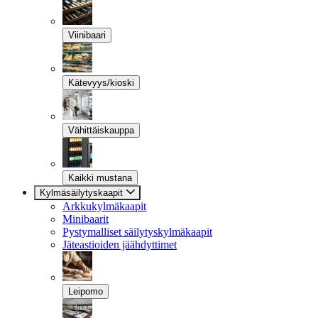
Viinibaari
Kätevyys/kioski
Vähittäiskauppa
Kaikki mustana
Kylmäsäilytyskaapit
Arkkukylmäkaapit
Minibaarit
Pystymalliset säilytyskylmäkaapit
Jäteastioiden jäähdyttimet
Leipomo