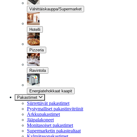
Vähittäiskauppa/Supermarket
Hotelli
Pizzeria
Ravintola
Energiatehokkaat kaapit
Pakastimet
Siirrettävät pakastimet
Pystymalliset pakastinvitriinit
Arkkupakastimet
Jääpalakoneet
Monitasoiset pakastimet
Supermarketin pakastealtaat
Kylmätasopakastimet