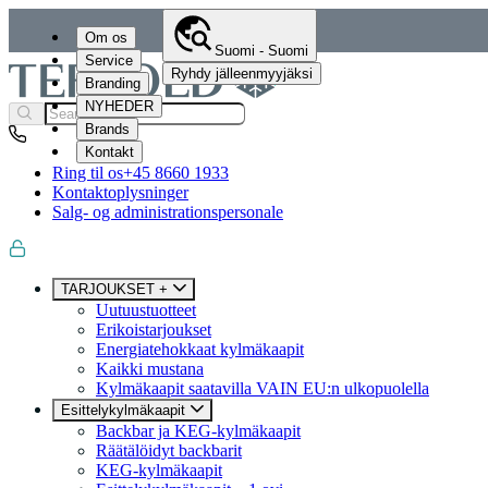
Om os
Suomi - Suomi
Service
Ryhdy jälleenmyyjäksi
Branding
NYHEDER
Brands
Kontakt
Ring til os
+45 8660 1933
Kontaktoplysninger
Salg- og administrationspersonale
TARJOUKSET +
Uutuustuotteet
Erikoistarjoukset
Energiatehokkaat kylmäkaapit
Kaikki mustana
Kylmäkaapit saatavilla VAIN EU:n ulkopuolella
Esittelykylmäkaapit
Backbar ja KEG-kylmäkaapit
Räätälöidyt backbarit
KEG-kylmäkaapit