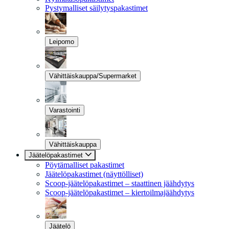
Pystymalliset säilytyspakastimet
Leipomo
Vähittäiskauppa/Supermarket
Varastointi
Vähittäiskauppa
Jäätelöpakastimet
Pöytämalliset pakastimet
Jäätelöpakastimet (näyttölliset)
Scoop-jäätelöpakastimet – staattinen jäähdytys
Scoop-jäätelöpakastimet – kiertoilmajäähdytys
Jäätelö