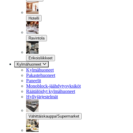
Hotelli
Ravintola
Erikoisliikkeet
Kylmähuoneet
Kylmähuoneet
Pakastehuoneet
Paneelit
Monoblock-jäähdytysyksiköt
Räätälöidyt kylmähuoneet
Hyllyjärjestelmät
Vähittäiskauppa/Supermarket