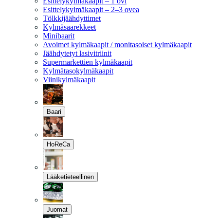
Esittelykylmäkaapit – 1 ovi
Esittelykylmäkaapit – 2–3 ovea
Tölkkijäähdyttimet
Kylmäsaarekkeet
Minibaarit
Avoimet kylmäkaapit / monitasoiset kylmäkaapit
Jäähdytetyt lasivitriinit
Supermarkettien kylmäkaapit
Kylmätasokylmäkaapit
Viinikylmäkaapit
Baari
HoReCa
Lääketieteellinen
Juomat