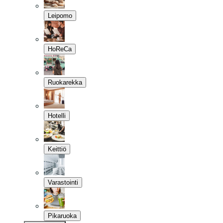
Leipomo
HoReCa
Ruokarekka
Hotelli
Keittiö
Varastointi
Pikaruoka