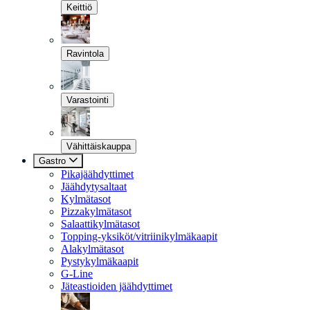
Keittiö
Ravintola
Varastointi
Vähittäiskauppa
Gastro
Pikajäähdyttimet
Jäähdytysaltaat
Kylmätasot
Pizzakylmätasot
Salaattikylmätasot
Topping-yksiköt/vitriinikylmäkaapit
Alakylmätasot
Pystykylmäkaapit
G-Line
Jäteastioiden jäähdyttimet