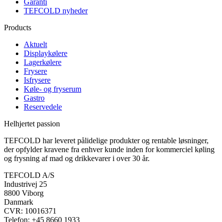
Garanti
TEFCOLD nyheder
Products
Aktuelt
Displaykølere
Lagerkølere
Frysere
Isfrysere
Køle- og fryserum
Gastro
Reservedele
Helhjertet passion
TEFCOLD har leveret pålidelige produkter og rentable løsninger,
der opfylder kravene fra enhver kunde inden for kommerciel køling
og frysning af mad og drikkevarer i over 30 år.
TEFCOLD A/S
Industrivej 25
8800 Viborg
Danmark
CVR: 10016371
Telefon: +45 8660 1933