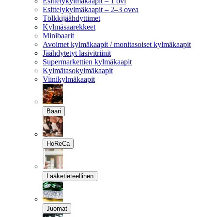
Esittelykylmäkaapit – 1 ovi
Esittelykylmäkaapit – 2–3 ovea
Tölkkijäähdyttimet
Kylmäsaarekkeet
Minibaarit
Avoimet kylmäkaapit / monitasoiset kylmäkaapit
Jäähdytetyt lasivitriinit
Supermarkettien kylmäkaapit
Kylmätasokylmäkaapit
Viinikylmäkaapit
Baari
HoReCa
Lääketieteellinen
Juomat