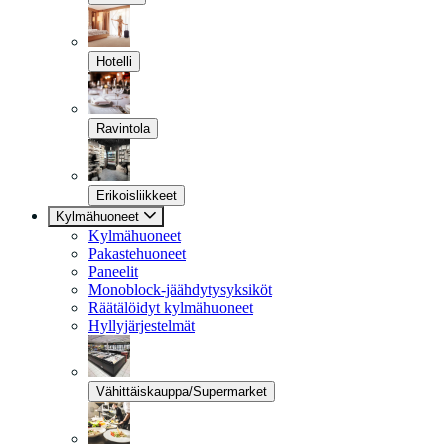
Hotelli
Ravintola
Erikoisliikkeet
Kylmähuoneet
Kylmähuoneet
Pakastehuoneet
Paneelit
Monoblock-jäähdytysyksiköt
Räätälöidyt kylmähuoneet
Hyllyjärjestelmät
Vähittäiskauppa/Supermarket