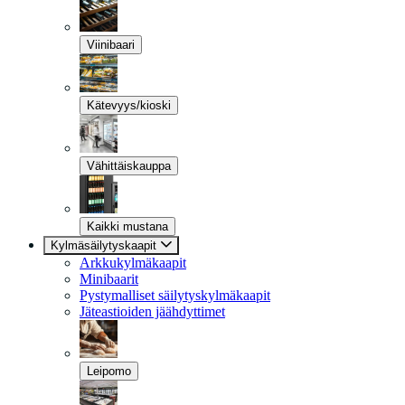
Viinibaari
Kätevyys/kioski
Vähittäiskauppa
Kaikki mustana
Kylmäsäilytyskaapit
Arkkukylmäkaapit
Minibaarit
Pystymalliset säilytyskylmäkaapit
Jäteastioiden jäähdyttimet
Leipomo