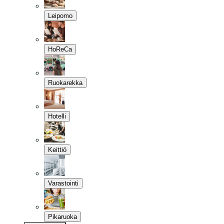
Leipomo
HoReCa
Ruokarekka
Hotelli
Keittiö
Varastointi
Pikaruoka