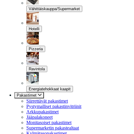
Vähittäiskauppa/Supermarket
Hotelli
Pizzeria
Ravintola
Energiatehokkaat kaapit
Pakastimet
Siirrettävät pakastimet
Pystymalliset pakastinvitriinit
Arkkupakastimet
Jääpalakoneet
Monitasoiset pakastimet
Supermarketin pakastealtaat
Kylmätasopakastimet