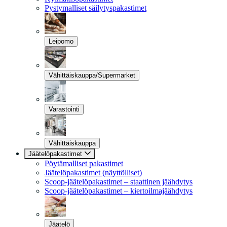
Pystymalliset säilytyspakastimet
Leipomo
Vähittäiskauppa/Supermarket
Varastointi
Vähittäiskauppa
Jäätelöpakastimet
Pöytämalliset pakastimet
Jäätelöpakastimet (näyttölliset)
Scoop-jäätelöpakastimet – staattinen jäähdytys
Scoop-jäätelöpakastimet – kiertoilmajäähdytys
Jäätelö