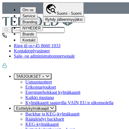
Om os
Suomi - Suomi
Service
Ryhdy jälleenmyyjäksi
Branding
NYHEDER
Brands
Kontakt
Ring til os
+45 8660 1933
Kontaktoplysninger
Salg- og administrationspersonale
TARJOUKSET +
Uutuustuotteet
Erikoistarjoukset
Energiatehokkaat kylmäkaapit
Kaikki mustana
Kylmäkaapit saatavilla VAIN EU:n ulkopuolella
Esittelykylmäkaapit
Backbar ja KEG-kylmäkaapit
Räätälöidyt backbarit
KEG-kylmäkaapit