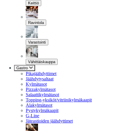
Keittiö
Ravintola
Varastointi
Vähittäiskauppa
Gastro
Pikajäähdyttimet
Jäähdytysaltaat
Kylmätasot
Pizzakylmätasot
Salaattikylmätasot
Topping-yksiköt/vitriinikylmäkaapit
Alakylmätasot
Pystykylmäkaapit
G-Line
Jäteastioiden jäähdyttimet