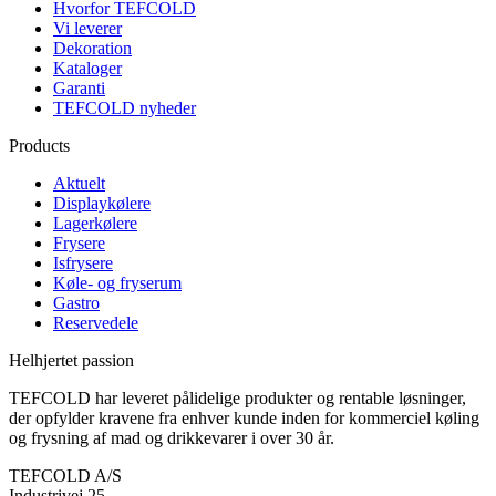
Hvorfor TEFCOLD
Vi leverer
Dekoration
Kataloger
Garanti
TEFCOLD nyheder
Products
Aktuelt
Displaykølere
Lagerkølere
Frysere
Isfrysere
Køle- og fryserum
Gastro
Reservedele
Helhjertet passion
TEFCOLD har leveret pålidelige produkter og rentable løsninger,
der opfylder kravene fra enhver kunde inden for kommerciel køling
og frysning af mad og drikkevarer i over 30 år.
TEFCOLD A/S
Industrivej 25