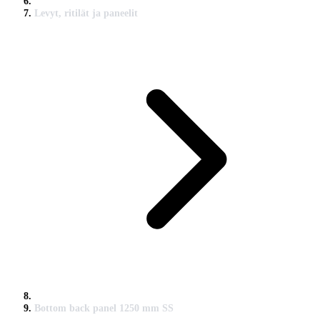
Levyt, ritilät ja paneelit
Bottom back panel 1250 mm SS