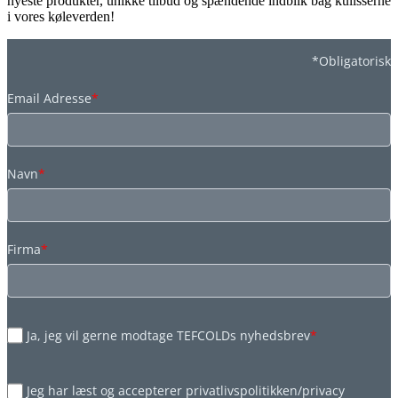
nyeste produkter, unikke tilbud og spændende indblik bag kulisserne
i vores køleverden!
*Obligatorisk
Email Adresse
*
Navn
*
Firma
*
Ja, jeg vil gerne modtage TEFCOLDs nyhedsbrev
*
Jeg har læst og accepterer privatlivspolitikken/privacy