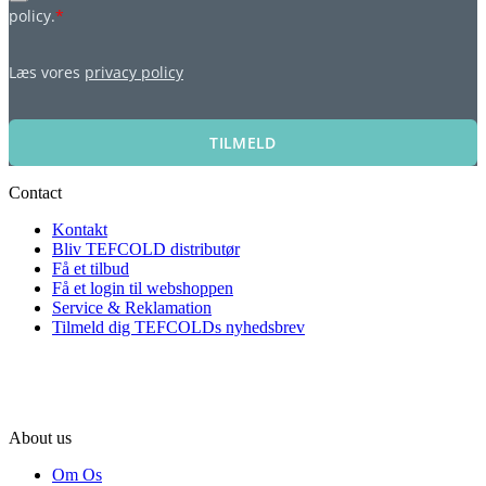
policy.
*
Læs vores
privacy policy
TILMELD
Contact
Kontakt
Bliv TEFCOLD distributør
Få et tilbud
Få et login til webshoppen
Service & Reklamation
Tilmeld dig TEFCOLDs nyhedsbrev
About us
Om Os