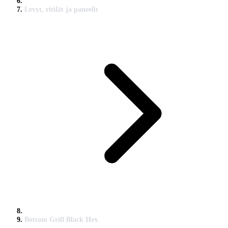
Levyt, ritilät ja paneelit
Bottom Grill Black Hex