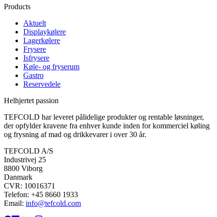
Products
Aktuelt
Displaykølere
Lagerkølere
Frysere
Isfrysere
Køle- og fryserum
Gastro
Reservedele
Helhjertet passion
TEFCOLD har leveret pålidelige produkter og rentable løsninger,
der opfylder kravene fra enhver kunde inden for kommerciel køling
og frysning af mad og drikkevarer i over 30 år.
TEFCOLD A/S
Industrivej 25
8800 Viborg
Danmark
CVR: 10016371
Telefon: +45 8660 1933
Email:
info@tefcold.com