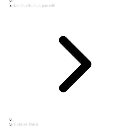
Levyt, ritilät ja paneelit
Control Panel