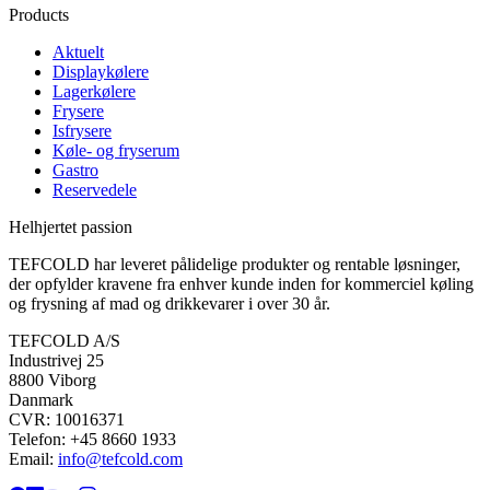
Products
Aktuelt
Displaykølere
Lagerkølere
Frysere
Isfrysere
Køle- og fryserum
Gastro
Reservedele
Helhjertet passion
TEFCOLD har leveret pålidelige produkter og rentable løsninger,
der opfylder kravene fra enhver kunde inden for kommerciel køling
og frysning af mad og drikkevarer i over 30 år.
TEFCOLD A/S
Industrivej 25
8800 Viborg
Danmark
CVR: 10016371
Telefon: +45 8660 1933
Email:
info@tefcold.com