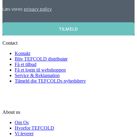
Læs vores
privacy policy
TILMELD
Contact
Kontakt
Bliv TEFCOLD distributør
Få et tilbud
Få et login til webshoppen
Service & Reklamation
Tilmeld dig TEFCOLDs nyhedsbrev
About us
Om Os
Hvorfor TEFCOLD
Vi leverer