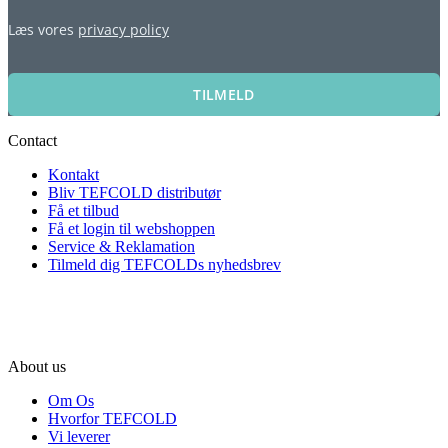
Læs vores
privacy policy
TILMELD
Contact
Kontakt
Bliv TEFCOLD distributør
Få et tilbud
Få et login til webshoppen
Service & Reklamation
Tilmeld dig TEFCOLDs nyhedsbrev
About us
Om Os
Hvorfor TEFCOLD
Vi leverer