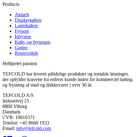
Products
Aktuelt
Displaykølere
Lagerkølere
Frysere
Isfrysere
Køle- og fryserum
Gastro
Reservedele
Helhjertet passion
TEFCOLD har leveret pålidelige produkter og rentable løsninger,
der opfylder kravene fra enhver kunde inden for kommerciel køling
og frysning af mad og drikkevarer i over 30 år.
TEFCOLD A/S
Industrivej 25
8800 Viborg
Danmark
CVR: 10016371
Telefon: +45 8660 1933
Email:
info@tefcold.com