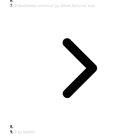
Puhaltimen moottori ja siihen liittyvät osat
Fan holder