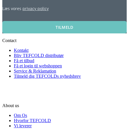
Læs vores
privacy policy
TILMELD
Contact
Kontakt
Bliv TEFCOLD distributør
Få et tilbud
Få et login til webshoppen
Service & Reklamation
Tilmeld dig TEFCOLDs nyhedsbrev
About us
Om Os
Hvorfor TEFCOLD
Vi leverer