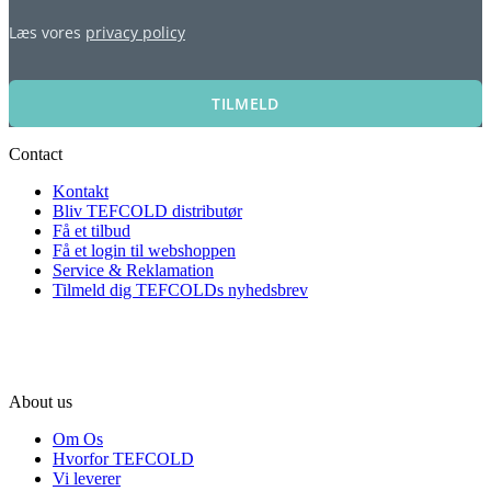
Læs vores
privacy policy
TILMELD
Contact
Kontakt
Bliv TEFCOLD distributør
Få et tilbud
Få et login til webshoppen
Service & Reklamation
Tilmeld dig TEFCOLDs nyhedsbrev
About us
Om Os
Hvorfor TEFCOLD
Vi leverer