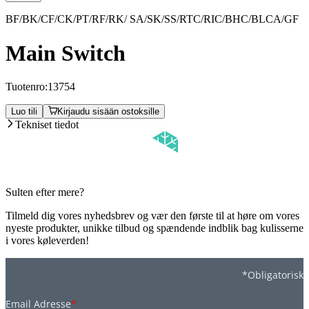
BF/BK/CF/CK/PT/RF/RK/ SA/SK/SS/RTC/RIC/BHC/BLCA/GF
Main Switch
Tuotenro:
13754
Luo tili
Kirjaudu sisään ostoksille
Tekniset tiedot
Sulten efter mere?
Tilmeld dig vores nyhedsbrev og vær den første til at høre om vores
nyeste produkter, unikke tilbud og spændende indblik bag kulisserne
i vores køleverden!
*Obligatorisk
Email Adresse
*