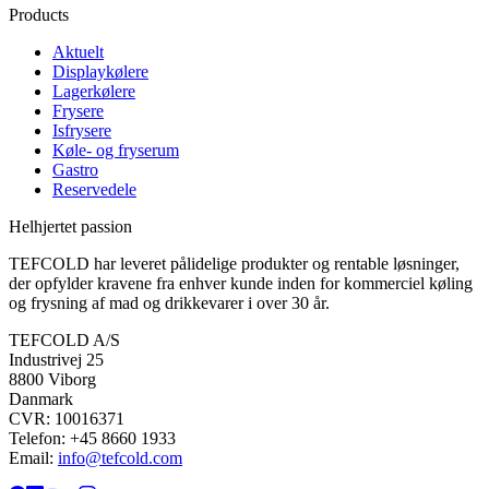
Products
Aktuelt
Displaykølere
Lagerkølere
Frysere
Isfrysere
Køle- og fryserum
Gastro
Reservedele
Helhjertet passion
TEFCOLD har leveret pålidelige produkter og rentable løsninger,
der opfylder kravene fra enhver kunde inden for kommerciel køling
og frysning af mad og drikkevarer i over 30 år.
TEFCOLD A/S
Industrivej 25
8800 Viborg
Danmark
CVR: 10016371
Telefon: +45 8660 1933
Email:
info@tefcold.com