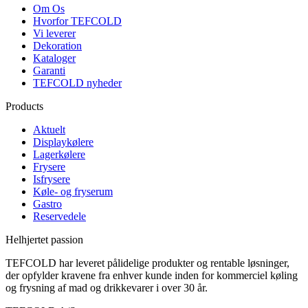
Om Os
Hvorfor TEFCOLD
Vi leverer
Dekoration
Kataloger
Garanti
TEFCOLD nyheder
Products
Aktuelt
Displaykølere
Lagerkølere
Frysere
Isfrysere
Køle- og fryserum
Gastro
Reservedele
Helhjertet passion
TEFCOLD har leveret pålidelige produkter og rentable løsninger,
der opfylder kravene fra enhver kunde inden for kommerciel køling
og frysning af mad og drikkevarer i over 30 år.