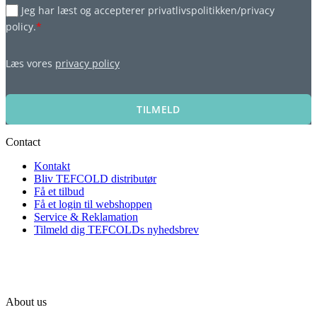
Jeg har læst og accepterer privatlivspolitikken/privacy
policy.
*
Læs vores
privacy policy
TILMELD
Contact
Kontakt
Bliv TEFCOLD distributør
Få et tilbud
Få et login til webshoppen
Service & Reklamation
Tilmeld dig TEFCOLDs nyhedsbrev
About us