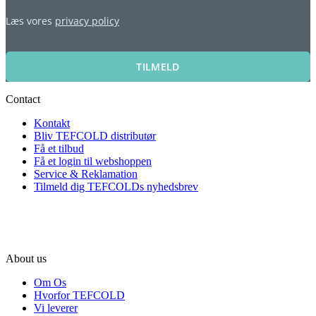
Læs vores
privacy policy
TILMELD
Contact
Kontakt
Bliv TEFCOLD distributør
Få et tilbud
Få et login til webshoppen
Service & Reklamation
Tilmeld dig TEFCOLDs nyhedsbrev
About us
Om Os
Hvorfor TEFCOLD
Vi leverer