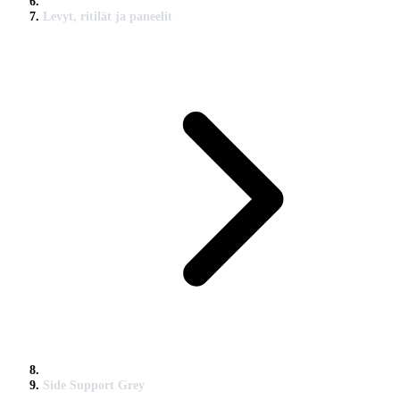
Levyt, ritilät ja paneelit
Side Support Grey